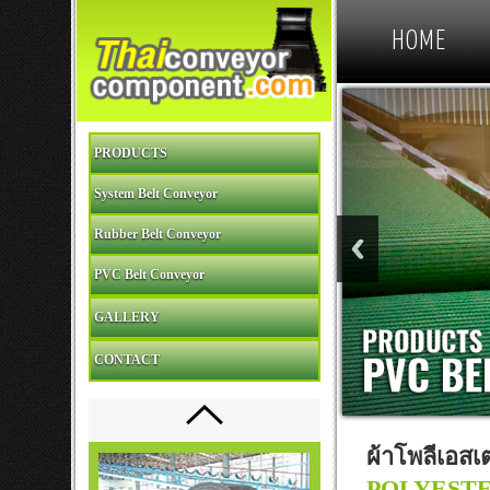
HOME
PRODUCTS
System Belt Conveyor
Rubber Belt Conveyor
PVC Belt Conveyor
GALLERY
CONTACT
ผ้าโพลีเอส
POLYESTE