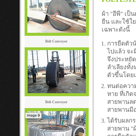
ผ้า "อีพี” เป
ยืน และใช้ใย
เฉพาะดังนี้
Belt Conveyor
การยืดตัวน้
ไปแล้ว จะม
จึงประหยัด
ลำเลียงทั้
ตัวขึ้นโด
ทนต่อความช
หาย ที่เกิ
สายพานลดลง
Belt Conveyor
สายพานมีอ
ได้รับผลก
สายพาน "ผ