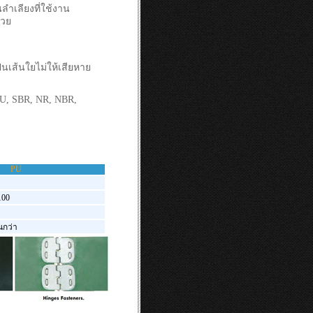
เลียงที่ใช้งาน
้วย
ป็นเส้นใยไม่ให้เสียหาย
U, SBR, NR, NBR,
PU
100
นกว่า