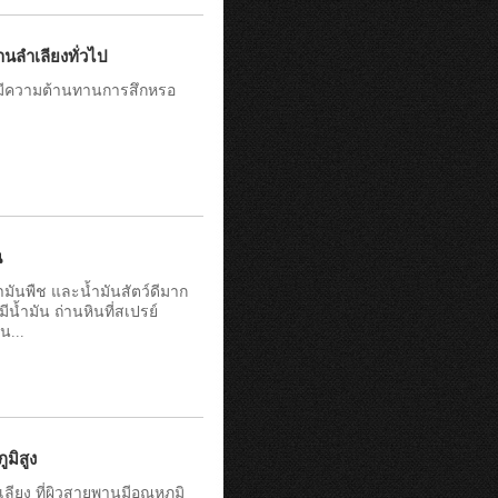
นลำเลียงทั่วไป
 มีความต้านทานการสึกหรอ
น
ำมันพืช และน้ำมันสัตว์ดีมาก
ีน้ำมัน ถ่านหินที่สเปรย์
น...
มิสูง
ยง ที่ผิวสายพานมีอุณหภูมิ