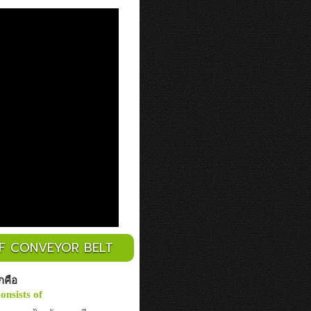
OF CONVEYOR BELT
กคือ
onsists of